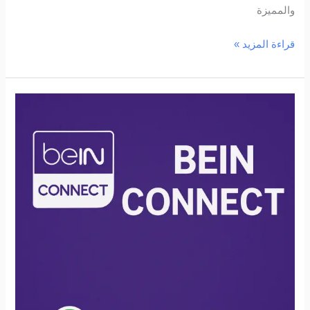
والمميزة
قراءة المزيد »
بي
إن
كونكت
الكويت