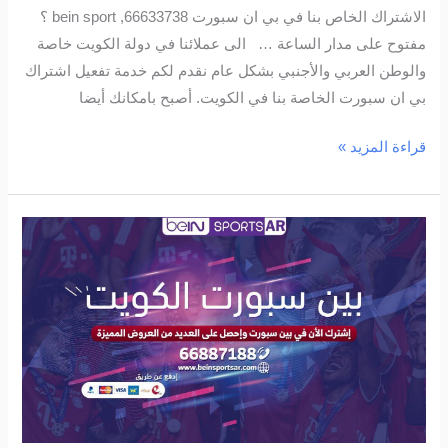
الاشتراك الخاص بنا في بي ان سبورت bein sport ,66633738 ؟
مفتوح على مدار الساعة … الى عملائنا في دولة الكويت خاصة
والوطن العربي والأجنبي بشكل عام نقدم لكم خدمة تفعيل اشتراك
بي ان سبورت الخاصة بنا في الكويت. أصبح بامكانك أيضا
قراءة المزيد »
بين
سبورت
في
الكويت
و
تعاطيها
مع
عملائها