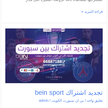
قراءة المزيد »
تجديد
اشتراك
bein
sport
تجديد اشتراك bein sport
تعليق واحد
/
بي ان سبورت الكويت
/
admin