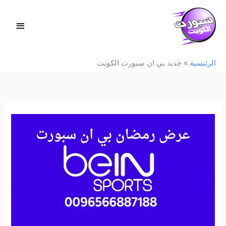
خطي
القائمة
لى
الرئيس
لمحتوى
الرئيسية
»
جديد بي ان سبورت الكويت
عرض
رمضان
بي
ان
سبورت