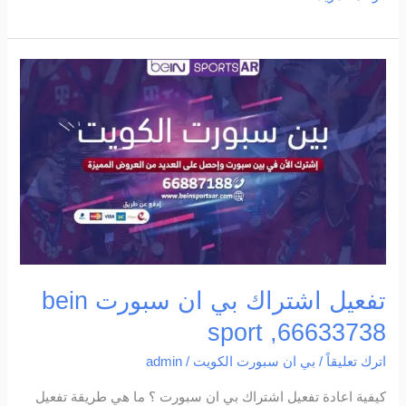
تفعيل
اشتراك
بي
ان
سبورت
bein
sport
,66633738
تفعيل اشتراك بي ان سبورت bein
sport ,66633738
اترك تعليقاً
/
بي ان سبورت الكويت
/
admin
كيفية اعادة تفعيل اشتراك بي ان سبورت ؟ ما هي طريقة تفعيل