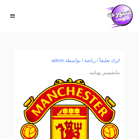
خطي
القائمة
لى
الرئيس
لمحتوى
اترك تعليقاً
/
رياضة
/ بواسطة
admin
مانشستر يونايتد