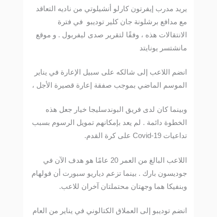
يريد مدرب إيفرتون كارلو أنشيلوتي من ناديه التعاقد
مع مدافع برشلونة جان كلير توديبو في فترة
الانتقالات هذه ، وفقًا لتقرير صدى ليفربول . و موقع
مانشتسر يونايتد
انضم اللاعب إلى شالكه على سبيل الإعارة في يناير
الموسم الماضي بموجب صفقة إعارة قصيرة الأجل ،
وبينما كان لدى فريق البوندسليجا خيار جعل هذه
الخطوة دائمة . لم يعد بإمكانهم تمويل الرسوم بسبب
تداعيات Covid-19 على كرة القدم.
اللاعب البالغ من العمر 20 عامًا هو هدف الآن في
جوديسون بارك . بينما تزعم دياريو سبورت أن فولهام
وبنفيكا هما وجهتان محتملتان آخران للاعب.
انضم توديبو إلى العملاق الكتالوني في يناير من العام