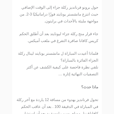
حول برونو فرنانديز ركلة جزاء إلى الوقت الإضافي
حيث انتزع مانشستر يونايتد فوزًا دراماتيكيًا 3-2. من
مواجهة مليئة بالأحداث في برايتون.
جاء قرار منح ركلة جزاء ليونايتد بعد أن أطلق الحكم
كريس كافانا صافرة التفرغ في ملعب أميكس.
فلماذا أعيدت المباراة ل مانشستر يونايتد لينال ركلة
الجزاء الفائزة بالمباراة؟
نلقي نظرة فاحصة على كيفية الكشف عن أكثر
التصفيات النهائية إثارة …
ماذا حدث؟
تحول فرنانديز بهدوء من مسافة 12 ياردة مع آخر ركلة
في المباراة في الدقيقة 100 . بعد أن عاقب الحكم
كافاناغ نيل موباي بسبب لمسة يد بعد أن استشار