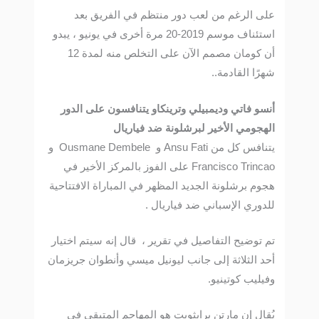
على الرغم من لعب دور منتظم في الفريق بعد
استئناف موسم 2019-20 مرة أخرى في يونيو ، يبدو
أن كومان مصمم الآن على التخلص منه لمدة 12
شهرًا القادمة..
أنسو فاتي وديمبيلي وترينكاو يتنافسون على الدور
الهجومي الأخير لبرشلونة ضد فياريال
يتنافس كل من Ansu Fati و Ousmane Dembele و
Francisco Trincao على الفوز بالمركز الأخير في
هجوم برشلونة الجديد المظهر في المباراة الافتتاحية
للدوري الإسباني ضد فياريال .
تم توضيح التفاصيل في تقرير ، قال إنه سيتم اختيار
أحد الثلاثة إلى جانب ليونيل ميسي وأنطوان جريزمان
وفيليب كوتينيو.
يُقال إن مارتن برايثويت هو المهاجم المتبقي في