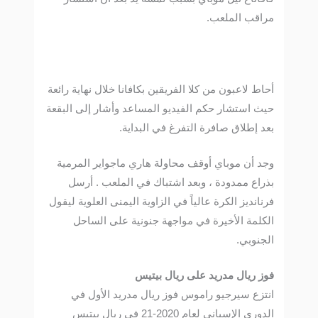
مراقب الملعب.
أحاط لاعبون من كلا الفريقين بكافانا خلال نهاية رائعة
حيث استشار حكم الفيديو المساعد وأشار إلى البقعة
بعد إطلاق صافرة التفرغ في البداية.
وجد أن موباي أوقف محاولة هاري ماجواير المرمية
بذراع ممدودة ، وبعد اشتباك في الملعب . أرسل
فرنانديز الكرة عالياً في الزاوية اليمنى العلوية ليقول
الكلمة الأخيرة في مواجهة جنونية على الساحل
الجنوبي.
فوز ريال مدريد
على ريال بيتيس
انتزع سيرجيو راموس فوز ريال مدريد الأول في
الدوري الإسباني لعام 2020-21 في ريال بيتيس